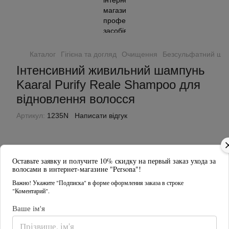
Каталог
Гігієна та догляд
Очищення
Безсульфатний ша
Інтенсивний живильний шампунь
Kaaral Purify Reale Shampoo для
відновлення волосся
Артикул:
1235N
Написати відгук
Оставьте заявку и получите 10% скидку на первый заказ ухода за
волосами в интернет-магазине "Persona"!
Важно! Укажите "Подписка" в форме оформления заказа в строке
"Коментарий".
Ваше ім'я