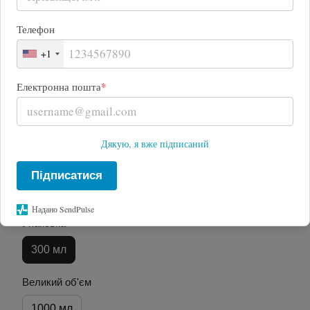
Телефон
+1
*
Електронна пошта
Дякую, я вже підписаний
Підписатися
Надано SendPulse
Упаковка
300 мл
Великий об'єм
1000 мл