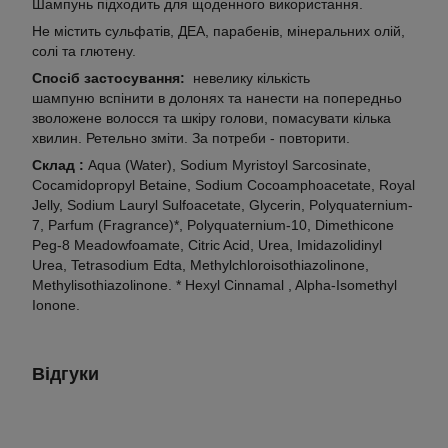
Шампунь підходить для щоденного використання.
Не містить сульфатів, ДЕА, парабенів, мінеральних олій,
солі та глютену.
Спосіб застосування:
невелику кількість
шампуню вспінити в долонях та нанести на попередньо
зволожене волосся та шкіру голови, помасувати кілька
хвилин.
Ретельно зміти.
За потреби - повторити.
Склад :
Aqua (Water), Sodium Myristoyl Sarcosinate,
Cocamidopropyl Betaine, Sodium Cocoamphoacetate, Royal
Jelly, Sodium Lauryl Sulfoacetate, Glycerin, Polyquaternium-
7, Parfum (Fragrance)*, Polyquaternium-10, Dimethicone
Peg-8 Meadowfoamate, Citric Acid, Urea, Imidazolidinyl
Urea, Tetrasodium Edta, Methylchloroisothiazolinone,
Methylisothiazolinone. * Hexyl Cinnamal , Alpha-Isomethyl
Ionone.
Відгуки