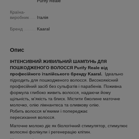
Purify Reale
Країна-
виробник
Італія
Бренд
Kaaral
Опис
ІНТЕНСИВНИЙ ЖИВИЛЬНИЙ ШАМПУНЬ ДЛЯ
ПОШКОДЖЕНОГО ВОЛОССЯ Purify Reale від
професійного італійського бренду Kaaral.
Ідеально
підходить для пошкодженого волосся.
Високоякісний
професійний засіб без сульфатів і парабенів.
Поживна
формула глибоко живить волосся, надаючи йому
щільність, м'якість та блиск.
Містити бжолине маточне
молочко, олію лімнантеса та оливкову олію.
Робить
волосся м'якими і попереджає
пересихання волосся.
Маточне молоко діє як біологічний стимулятор, стимулює
волосяні фолікули і регенерацію клітин.