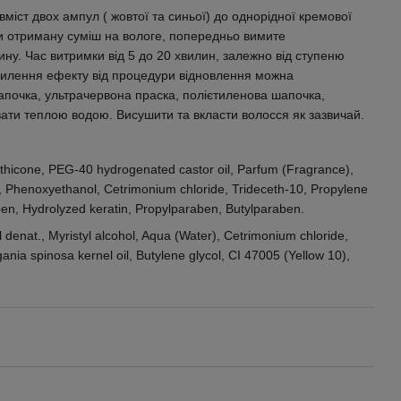
вміст двох ампул ( жовтої та синьої) до однорідної кремової
ти отриману суміш на вологе, попередньо вимите
у. Час витримки від 5 до 20 хвилин, залежно від ступеню
илення ефекту від процедури відновлення можна
почка, ультрачервона праска, полієтиленова шапочка,
ати теплою водою. Висушити та вкласти волосся як зазвичай.
icone, PEG-40 hydrogenated castor oil, Parfum (Fragrance),
ea, Phenoxyethanol, Cetrimonium chloride, Trideceth-10, Propylene
ben, Hydrolyzed keratin, Propylparaben, Butylparaben.
 denat., Myristyl alcohol, Aqua (Water), Cetrimonium chloride,
nia spinosa kernel oil, Butylene glycol, CI 47005 (Yellow 10),