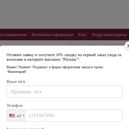
та повернення
Контактна інформація
Блог
Угода користувача
Головна
Каталог
Гігієна та догляд
КОКТЕЙЛЬ-РЕКОНСТРУКТОР З АНТИЖОВТИМ Е
Оставьте заявку и получите 10% скидку на первый заказ ухода за
Коктейль-реконст
волосами в интернет-магазине "Persona"!
Важно! Укажите "Подписка" в форме оформления заказа в строке
Mirella professiona
"Коментарий".
В наявності
Артикул: 45568
Напис
Ваше ім'я
300 грн
Телефон
Упаковка
+1
2*10 мл