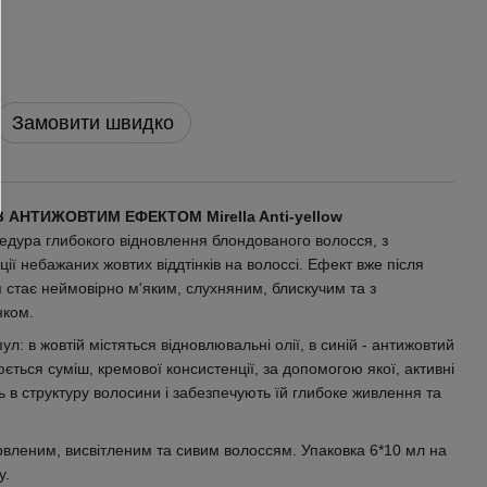
Замовити швидко
АНТИЖОВТИМ ЕФЕКТОМ Mirella Anti-yellow
дура глибокого відновлення блондованого волосся, з
ї небажаних жовтих віддтінків на волоссі. Ефект вже після
 стає неймовірно м'яким, слухняним, блискучим та з
нком.
л: в жовтій містяться відновлювальні олії, в синій - антижовтий
юється суміш, кремової консистенції, за допомогою якої, активні
в структуру волосини і забезпечують їй глибоке живлення та
рвленим, висвітленим та сивим волоссям. Упаковка 6*10 мл на
у.