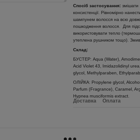
Спосіб застосування:
змішати 
консистенції. Рівномірно нанес
шампунем волосся на всю довжин
пошкодження волосся. Для підс
використовувати тепло (термоша
утеплена рушником тощо). Змив
Склад:
БУСТЕР: Aqua (Water), Amodimeth
Acid Violet 43, Imidazolidinyl ur
glycol, Methylparaben, Ethylpara
ОЛІЙКА: Propylene glycol, Alcohol
Parfum (Fragrance), Caramel, Arga
Hypnea musciformis extract.
Доставка
Оплата