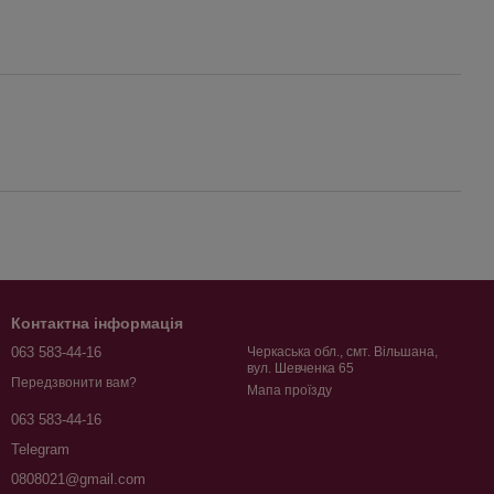
Контактна інформація
063 583-44-16
Черкаська обл., смт. Вільшана,
вул. Шевченка 65
Передзвонити вам?
Мапа проїзду
063 583-44-16
Telegram
0808021@gmail.com