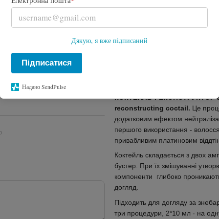
*
Електронна пошта
Великий об'єм
6*10 мл
Дякую, я вже підписаний
Купити
Підписатися
Опис
Надано SendPulse
КОКТЕЙЛЬ-РЕКОНСТРУКТОР З 
reconstructing coctail.
Це проце
додатковим ефектом нейтралізаці
першого використання - волосся
ю
привабливим платиновим віддті
Коктейль складається з двох ампу
бустер. При їх змішуванні утвор
компоненти глибоко проникають 
догляд.
Підходить для догляду за знеба
три процедури, 2*10 мл - на одн