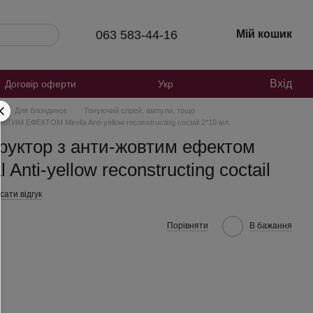
063 583-44-16
Мій кошик
Вхід
Договір оферти
Укр
Для блондинок
Тонуючий спрей, ампули, тощо
ФЕКТОМ Mirella Anti-yellow reconstructing coctail 2*10 мл
руктор з анти-жовтим ефектом
l Anti-yellow reconstructing coctail
ати відгук
Порівняти
В бажання