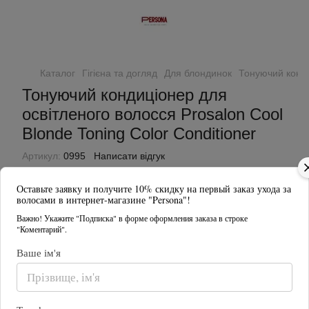
Каталог
Гігієна та догляд
Для блондинок
Тонуючий конд
Тонуючий кондиціонер для
освітленого волосся Prosalon Cool
Blonde Toning Color Conditioner
Артикул:
0995
Написати відгук
Оставьте заявку и получите 10% скидку на первый заказ ухода за
волосами в интернет-магазине "Persona"!
Важно! Укажите "Подписка" в форме оформления заказа в строке
"Коментарий".
Ваше ім'я