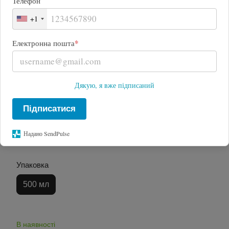
Телефон
+1
*
Електронна пошта
Дякую, я вже підписаний
Підписатися
Надано SendPulse
Упаковка
500 мл
В наявності