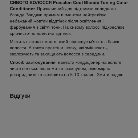
СИВОГО ВОЛОССЯ Prosalon Cool Blonde Toning Color
Conditioner.
Призначений для підтримки холодного
блонду. Завдяки прямим пігментам нейтралізує
небажаний жовтий віддтінок після освітлення і
фарбування в світлі тони. На сивому волоссі підкреслює
сріблясто-попелястий відтінок.
Містить екстракт манго, який підвищує м'якість і блиск
волосся. А також протеїни шовку, які зміцнюють,
зволожують та захищають волосся з середини.
Спосіб застосування
: нанести кондиціонер на вологе
чисте волосся після миття шампунем, рівномірно
розприділити та залишити на 5-10 хвилин. Змити водою.
Відгуки