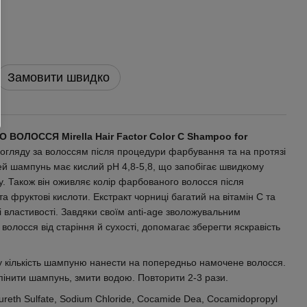
Замовити швидко
ЛОССЯ Mirella Hair Factor Color C Shampoo for
огляду за волоссям після процедури фарбування та на протязі
ей шампунь має кислий рН 4,8-5,8, що запобігає швидкому
. Також він оживляє колір фарбованого волосся після
та фруктові кислоти. Екстракт чорниці багатий на вітамін С та
 властивості. Завдяки своїм anti-age зволожувальним
олосся від старіння й сухості, допомагає зберегти яскравість
 кількість шампуню нанести на попередньо намочене волосся.
інити шампунь, змити водою. Повторити 2-3 рази.
ureth Sulfate, Sodium Chloride, Cocamide Dea, Cocamidopropyl