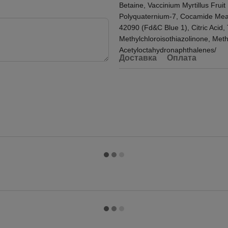
Betaine, Vaccinium Myrtillus Fruit
Polyquaternium-7, Cocamide Mea, 
42090 (Fd&C Blue 1), Citric Acid,
Methylchloroisothiazolinone, Meth
Acetyloctahydronaphthalenes/
Доставка
Оплата