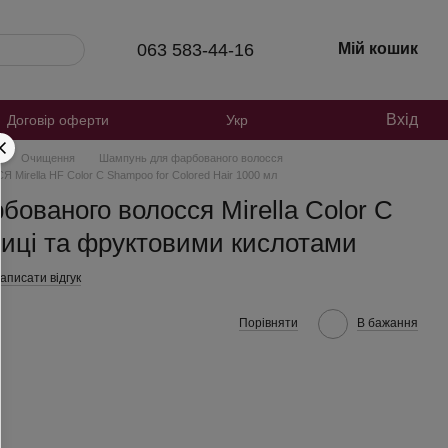
063 583-44-16
Мій кошик
Вхід
Договір оферти
Укр
Очищення
Шампунь для фарбованого волосся
lla HF Color C Shampoo for Colored Hair 1000 мл
ованого волосся Mirella Color C
ниці та фруктовими кислотами
аписати відгук
Порівняти
В бажання