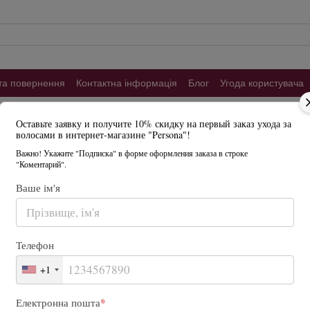
та повернення
Контактна інформація
Блог
Угода користувача
Головна
Каталог
Гігієна та догляд
Оставьте заявку и получите 10% скидку на первый заказ ухода за
ШАМПУНЬ ДЛЯ ФАРБОВАНОГО ВОЛОССЯ Mire
волосами в интернет-магазине "Persona"!
Шампунь для фарб
Важно! Укажите "Подписка" в форме оформления заказа в строке
з екстрактом чор
"Коментарий".
Ваше ім'я
В наявності
Артикул: 80925625
Н
600 грн
Телефон
Упаковка
+1
250 мл
*
Електронна пошта