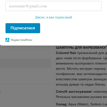
Великий об'єм
1000 мл
Дякую, я вже підписаний
Купити
Підписатися
Опис
Hair Factor Color C Shampoo
Надано SendPulse
ШАМПУНЬ ДЛЯ ФАРБОВАНОГО ВО
Colored Hair
призначений для д
двох тижів після фарбування. Ц
вимиванню кьолорового пігменту
миття. Містить екстракт чорниці 
поліфеноли, має антиоксидантні
властивостям шампунь захищає в
кольору довше та надає блиску.
Спосіб застосування:
невелику
ю
Ретельно масажними рухами всп
Склад:
Aqua (Water), Sodium La