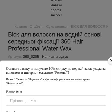
Каталог
Стайлінг
Сухе волосся
ВІСК ДЛЯ ВОЛОССЯ НА В
Віск для волосся на водній основі
середньої фіксації 360 Hair
Professional Water Wax
Артикул:
360_0205
Написати відгук
Оставьте заявку и получите 10% скидку на первый заказ ухода за
волосами в интернет-магазине "Persona"!
Важно! Укажите "Подписка" в форме оформления заказа в строке
"Коментарий".
Ваше ім'я