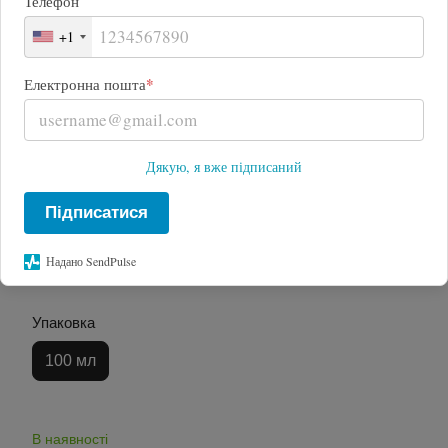
Телефон
+1
*
Електронна пошта
Дякую, я вже підписаний
Підписатися
Надано SendPulse
Упаковка
100 мл
В наявності