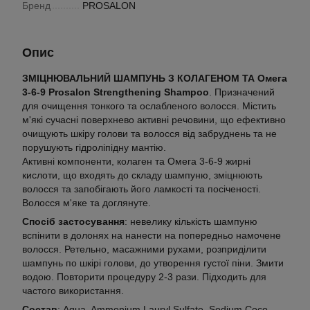
Бренд
PROSALON
Опис
ЗМІЦНЮВАЛЬНИЙ ШАМПУНЬ З КОЛАГЕНОМ ТА Омега
3-6-9 Prosalon Strengthening Shampoo
. Призначений
для очищення тонкого та ослабленого волосся. Містить
м'які сучасні поверхнево активні речовини, що ефективно
очищують шкіру голови та волосся від забруднень та не
порушують гідроліпідну мантію.
Активні компоненти, колаген та Омега 3-6-9 жирні
кислоти, що входять до складу шампуню, зміцнюють
волосся та запобігають його ламкості та посіченості.
Волосся м'яке та доглянуте.
Спосіб застосування
: невелику кількість шампуню
вспінити в долонях на нанести на попередньо намочене
волосся. Ретельно, масажними рухами, розприділити
шампунь по шкірі голови, до утворення густої піни. Змити
водою. Повторити процедуру 2-3 рази. Підходить для
частого використання.
Состав
: Aqua, Ammonium Lauryl Sulfate, Sodium Coco-