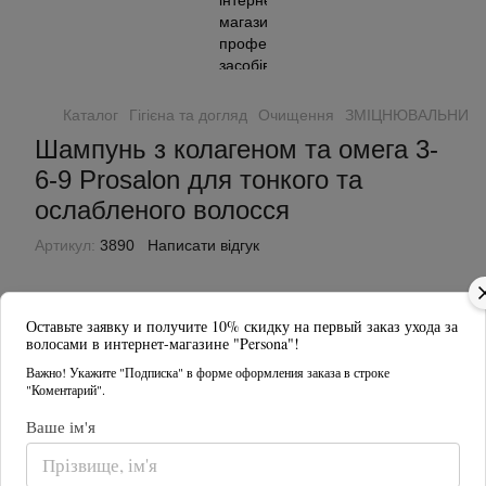
Каталог
Гігієна та догляд
Очищення
ЗМІЦНЮВАЛЬНИЙ ША
Шампунь з колагеном та омега 3-
6-9 Prosalon для тонкого та
ослабленого волосся
Артикул:
3890
Написати відгук
Оставьте заявку и получите 10% скидку на первый заказ ухода за
волосами в интернет-магазине "Persona"!
Важно! Укажите "Подписка" в форме оформления заказа в строке
"Коментарий".
Ваше ім'я