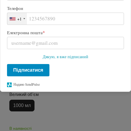
Телефон
+1
*
Електронна пошта
Дякую, я вже підписаний
Підписатися
Надано SendPulse
Великий об'єм
1000 мл
В наявності