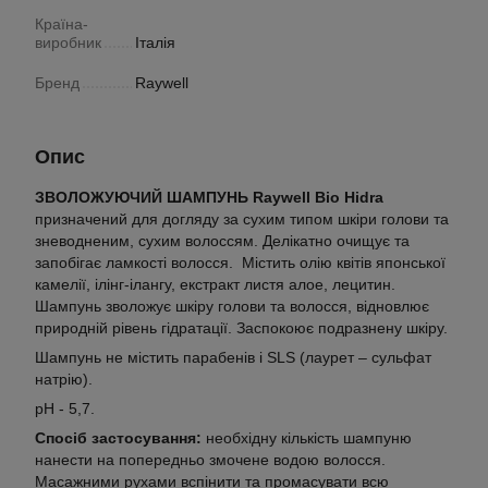
Країна-
виробник
Італія
Бренд
Raywell
Опис
ЗВОЛОЖУЮЧИЙ ШАМПУНЬ Raywell Bio Hidra
призначений для догляду за сухим типом шкіри голови та
зневодненим, сухим волоссям. Делікатно очищує та
запобігає ламкості волосся. Містить олію квітів японської
камелії, ілінг-ілангу, екстракт листя алое, лецитин.
Шампунь зволожує шкіру голови та волосся, відновлює
природній рівень гідратації. Заспокоює подразнену шкіру.
Шампунь не містить парабенів і SLS (лаурет – сульфат
натрію).
рН - 5,7.
Спосіб застосування:
необхідну кількість шампуню
нанести на попередньо змочене водою волосся.
Масажними рухами вспінити та промасувати всю