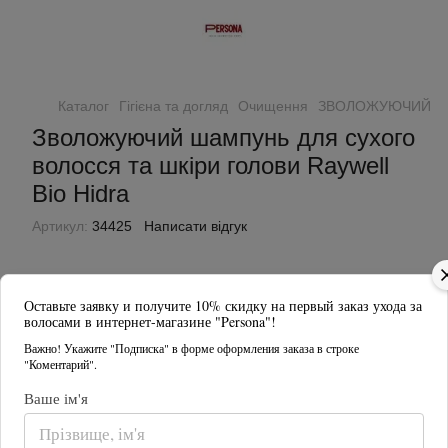
Каталог
Гігієна та догляд
Очищення
ЗВОЛОЖУЮЧИЙ ШАМП
Зволожуючий шампунь для сухого
волосся та шкіри голови Raywell
Bio Hidra
Артикул:
34425
Написати відгук
Оставьте заявку и получите 10% скидку на первый заказ ухода за
волосами в интернет-магазине "Persona"!
Важно! Укажите "Подписка" в форме оформления заказа в строке
"Коментарий".
Ваше ім'я