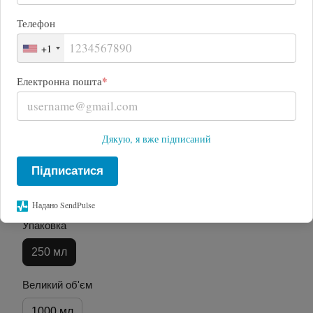
Телефон
+1
*
Електронна пошта
Дякую, я вже підписаний
Підписатися
Хіт
Надано SendPulse
Упаковка
250 мл
Великий об'єм
1000 мл