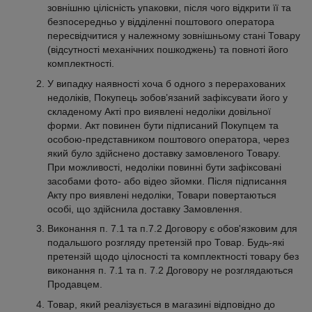
зовнішню цілісність упаковки, після чого відкрити її та
безпосередньо у відділенні поштового оператора
пересвідчитися у належному зовнішньому стані Товару
(відсутності механічних пошкоджень) та повноті його
комплектності.
У випадку наявності хоча б одного з перерахованих
недоліків, Покупець зобов’язаний зафіксувати його у
складеному Акті про виявлені недоліки довільної
форми. Акт повинен бути підписаний Покупцем та
особою-представником поштового оператора, через
який було здійснено доставку замовленого Товару.
При можливості, недоліки повинні бути зафіксовані
засобами фото- або відео зйомки. Після підписання
Акту про виявлені недоліки, Товари повертаються
особі, що здійснила доставку Замовлення.
Виконання п. 7.1 та п.7.2 Договору є обов'язковим для
подальшого розгляду претензій про Товар. Будь-які
претензій щодо цілосності та комплектності товару без
виконання п. 7.1 та п. 7.2 Договору не розглядаються
Продавцем.
Товар, який реалізується в магазині відповідно до