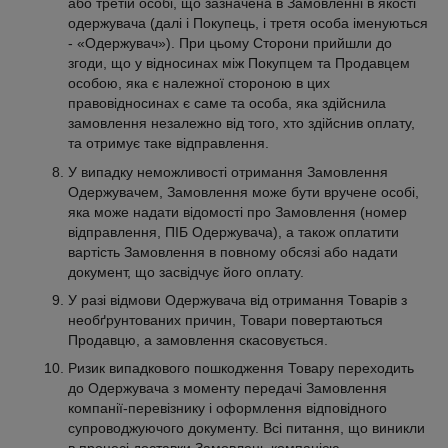
або третій особі, що зазначена в Замовленні в якості
одержувача (далі і Покупець, і третя особа іменуються
- «Одержувач»). При цьому Сторони прийшли до
згоди, що у відносинах між Покупцем та Продавцем
особою, яка є належної стороною в цих
правовідносинах є саме та особа, яка здійснила
замовлення незалежно від того, хто здійснив оплату,
та отримує таке відправлення.
У випадку неможливості отримання Замовлення
Одержувачем, Замовлення може бути вручене особі,
яка може надати відомості про Замовлення (номер
відправлення, ПІБ Одержувача), а також оплатити
вартість Замовлення в повному обсязі або надати
документ, що засвідчує його оплату.
У разі відмови Одержувача від отримання Товарів з
необґрунтованих причин, Товари повертаються
Продавцю, а замовлення скасовується.
Ризик випадкового пошкодження Товару переходить
до Одержувача з моменту передачі Замовлення
компанії-перевізнику і оформлення відповідного
супроводжуючого документу. Всі питання, що виникли