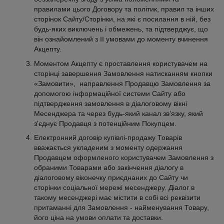
правилами цього Договору та політик, правил та інших
сторінок Сайту/Сторінки, на які є посилання в ній, без
будь-яких виключень і обмежень, та підтверджує, що
він ознайомлений з її умовами до моменту вчинення
Акцепту.
Моментом Акцепту є проставлення користувачем на
сторінці завершення Замовлення натисканням кнопки
«Замовити», направлення Продавцю Замовлення за
допомогою інформаційної системи Сайту або
підтвердження замовлення в діалоговому вікні
Месенджера та через будь-який канал зв’язку, який
з'єднує Продавця з потенційним Покупцем.
Електронний договір купівлі-продажу Товарів
вважається укладеним з моменту одержання
Продавцем оформленого користувачем Замовлення з
обраними Товарами або закінчення діалогу в
діалоговому віконечку приєднаних до Сайту чи
сторінки соціальної мережі месенджеру. Діалог в
такому месенджері має містити в собі всі реквізити
притаманні для Замовлення - найменування Товару,
його ціна на умови оплати та доставки.