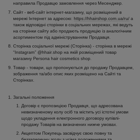
направила Продавцю замовлення через Месенджер.
Сайт - веб-сайт інтернет-магазину, що розміщений в
мережі Інтернет за адресою:
https://hhairshop.com.ua/ru/
а
також відповідні сторінки в соціальних мережах, які ведуть
на сторінки сайту або продають продукцію із аналогічним
асортиментом під адмініструванням Продавця.
Сторінка соціальної мережі (Сторінка) - сторінка в мережі
“Instagram” @hhair.shop на якій розміщений товар
магазину Persona hair cosmetics shop.
Товар - товари, що пропонуються до продажу Продавцем,
зображення та/або опис яких розміщено на Сайті та
Сторінках.
Загальні положення
Договір є пропозицією Продавця, що адресована
невизначеному колу осіб та містить усі істотні умови
щодо укладення електронного договору купівлі-
продажу Товарів на визначених нижче умовах.
Акцептом Покупець засвідчує свою повну та
беззаперечну згоду з усіма положеннями та