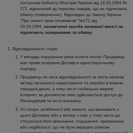
постанови Кабінету Міністрів України від
19.03.1994
№
172 віднесений до переліку товарів, що не підлягають
обміну (поверненню). Відповідно до Закону України
"Про захист прав споживачів" №172 від
19.03.1994,
косметичні засоби належної якості не
підлягають поверненню та обміну
.
Відповідальність сторін
У випадку порушення умов оплати послуг Продавець
має право розірвати Договір в односторонньому
порядку.
Продавець не несе відповідальності за якість каналів
зв'язку загального користування та перебої в мережі
передачі даних, у тому числі глобальної мережі
Інтернет, за допомогою яких здійснюється доступ до
Месенджерів та інста-магазину.
Усі спори, розбіжності або вимоги, що виникають з
цього Договору або у зв'язку з ним, у тому числі що
стосуються його виконання, порушення, припинення
або недійсності, що не були вирішені шляхом
переговорів, підлягають вирішенню у відповідному суді