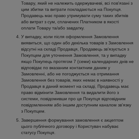
Товару, який не належить одержувачеві, всі пов'язані з
цим збитки та витрати покладаються на Покупця.
Продавець має право утримувати суму таких збитків
або витрат з сум, сплачених Платником в якості
оплати Товару та/або завдатку.
У випадку, коли після оформлення Замовлення
виявиться, що один або декілька товарів з Замовлення
відсутні на складі Продавця, Продавець зв’язується з
Покупцем для уточнення Замовлення, та у випадку
якщо Покупець протягом 7 (семи) календарних днів не
відповідає по вказаним контактним даним у
Замовленні, або не погоджується на отримання
Замовлення без товарів, яких немає в наявності у
Продавця в даний момент на складі, Продавець має
право відмінити Замовлення та видалити його з
системи, повідомивши про це Покупця відповідним
повідомленням або іншим доступним каналом зв'язку
з Покупцем.
Завершення формування замовлення є акцептом
цього публічного договору і Користувач набуває
статусу Покупця.