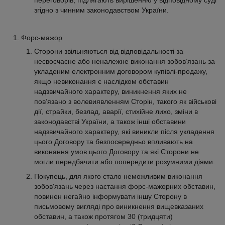
згідно з чинним законодавством України.
Форс-мажор
Сторони звільняються від відповідальності за
несвоєчасне або неналежне виконання зобов’язань за
укладеним електронним договором купівлі-продажу,
якщо невиконання є наслідком обставин
надзвичайного характеру, виникнення яких не
пов’язано з волевиявленням Сторін, такого як військові
дії, страйки, безлад, аварії, стихійне лихо, зміни в
законодавстві України, а також інші обставини
надзвичайного характеру, які виникли після укладення
цього Договору та безпосередньо впливають на
виконання умов цього Договору та які Сторони не
могли передбачити або попередити розумними діями.
Покупець, для якого стало неможливим виконання
зобов'язань через настання форс-мажорних обставин,
повинен негайно інформувати іншу Сторону в
письмовому вигляді про виникнення вищевказаних
обставин, а також протягом 30 (тридцяти)