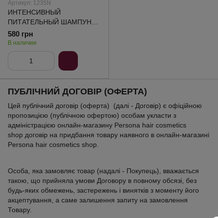
Артикул: 1235N
ИНТЕНСИВНЫЙ
ПИТАТЕЛЬНЫЙ ШАМПУНЬ
ДЛЯ ПОВРЕЖДЕННЫХ
580 грн
ВОЛОС Kaaral Purify Reale
В наличии
300 мл
ПУБЛІЧНИЙ ДОГОВІР (ОФЕРТА)
Цей публічний договір (оферта) (далі - Договір) є офіційною
пропозицією (публічною офертою) особам укласти з
адміністрацією онлайн-магазину Persona hair cosmetics
shop договір на придбання товару наявного в онлайн-магазині
Persona hair cosmetics shop.
Особа, яка замовляє товар (надалі - Покупець), вважається
такою, що прийняла умови Договору в повному обсязі, без
будь-яких обмежень, застережень і винятків з моменту його
акцептування, а саме залишення запиту на замовлення
Товару.