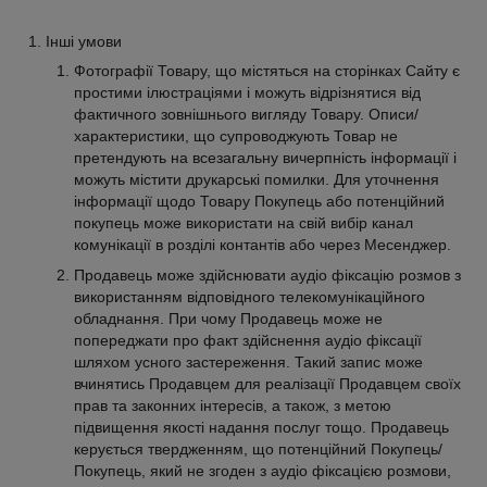
Інші умови
Фотографії Товару, що містяться на сторінках Сайту є
простими ілюстраціями і можуть відрізнятися від
фактичного зовнішнього вигляду Товару. Описи/
характеристики, що супроводжують Товар не
претендують на всезагальну вичерпність інформації і
можуть містити друкарські помилки. Для уточнення
інформації щодо Товару Покупець або потенційний
покупець може використати на свій вибір канал
комунікації в розділі контантів або через Месенджер.
Продавець може здійснювати аудіо фіксацію розмов з
використанням відповідного телекомунікаційного
обладнання. При чому Продавець може не
попереджати про факт здійснення аудіо фіксації
шляхом усного застереження. Такий запис може
вчинятись Продавцем для реалізації Продавцем своїх
прав та законних інтересів, а також, з метою
підвищення якості надання послуг тощо. Продавець
керується твердженням, що потенційний Покупець/
Покупець, який не згоден з аудіо фіксацією розмови,