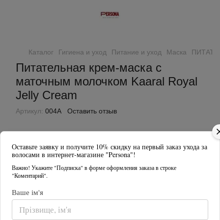
Каталог
Гигиена и уход
Питание и уход
Маска
ПИТАТЕЛ
Питательная крем-маска с
маточным молочком Kaaral Royal
Jelly Cream
Артикул:
004A
Оставить отзыв
Оставьте заявку и получите 10% скидку на первый заказ ухода за
волосами в интернет-магазине "Persona"!
Важно! Укажите "Подписка" в форме оформления заказа в строке
"Коментарий".
Ваше ім'я