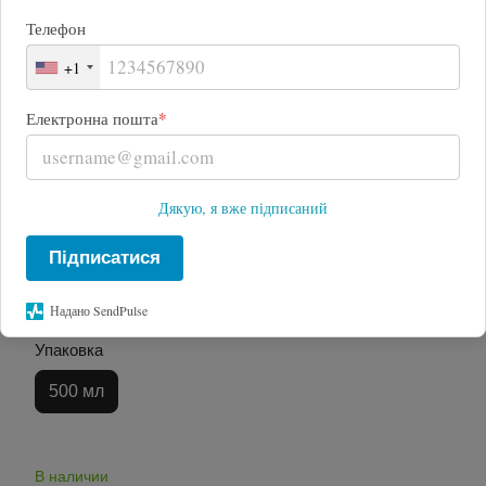
Телефон
+1
*
Електронна пошта
Дякую, я вже підписаний
Підписатися
Хит
Надано SendPulse
Упаковка
500 мл
В наличии